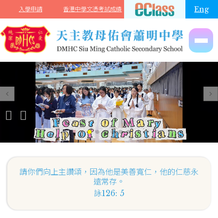
移至主內容
Eng
入學申請
香港中學文憑考試成績
請你們向上主讚頌，因為他是美善寬仁，他的仁慈永
遠常存。
詠126: 5