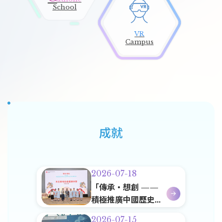
School
VR
Campus
韓國體育訓練交流團 2026
14
7 月
成就
2026-07-18
「傳承・想創 ——
積極推廣中國歷史
與中華文化學校年
2026-07-15