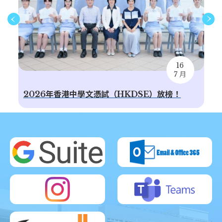
16
7 月
2026年香港中學文憑試（HKDSE）放榜！
韓