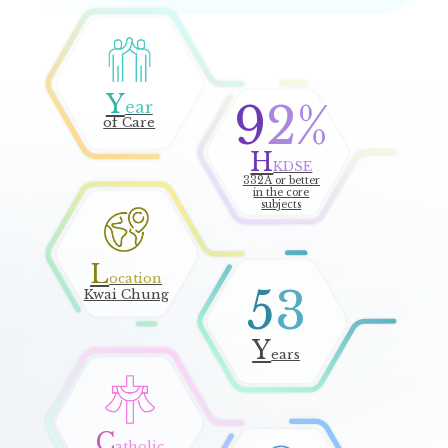
Y
92
ear
of Care
H
KDSE
332A or better
in the core
subjects
2026年香港中學文憑試（HKDSE）放榜！
L
ocation
53
Kwai Chung
15
7 月
Y
ears
C
atholic