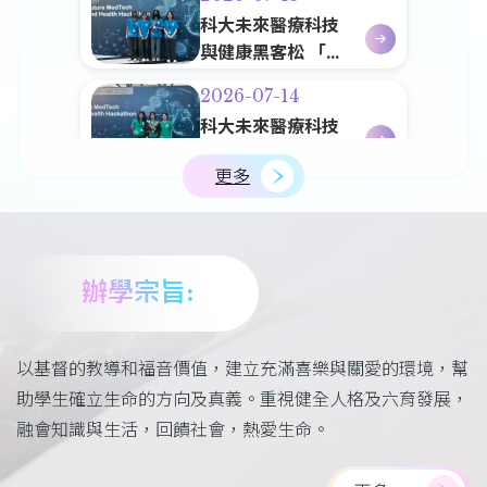
度大獎」
科大未來醫療科技
與健康黑客松 「臨
學生領袖訓練營
床工具與診斷」領
2026-07-14
域 - 銀獎
科大未來醫療科技
與健康黑客松 「預
更多
防與公共衛生」領
2026-07-06
域 - 銅獎
第一屆全港中學學
界品牌IP王爭覇戰
2025/26季軍
辦學宗旨:
2026-06-18
第十六屆文裕盃全
港校際徵文大賽
以基督的教導和福音價值，建立充滿喜樂與關愛的環境，幫
2026
助學生確立生命的方向及真義。重視健全人格及六育發展，
融會知識與生活，回饋社會，熱愛生命。